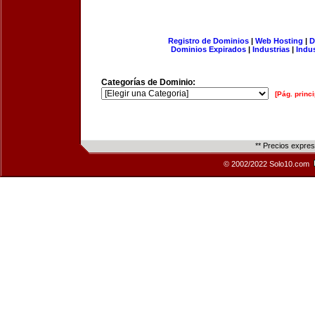
Registro de Dominios
|
Web Hosting
|
D
Dominios Expirados
|
Industrias
|
Indu
Categorías de Dominio:
[Pág. princi
** Precios expre
© 2002/2022 Solo10.com