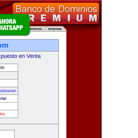
com
 puesto en Venta
OM
ializacion
rta!
tas