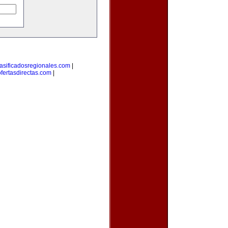
lasificadosregionales.com
|
ofertasdirectas.com
|