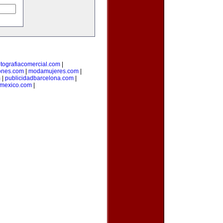
otografiacomercial.com
|
ones.com
|
modamujeres.com
|
m
|
publicidadbarcelona.com
|
nmexico.com
|