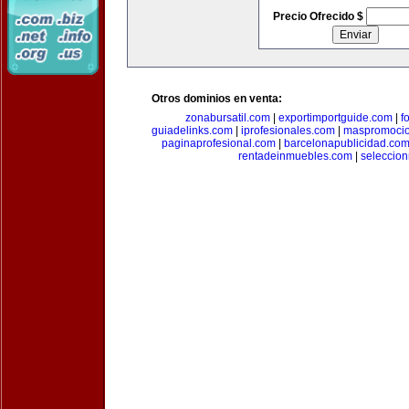
Precio Ofrecido $
Otros dominios en venta:
zonabursatil.com
|
exportimportguide.com
|
f
guiadelinks.com
|
iprofesionales.com
|
maspromoci
paginaprofesional.com
|
barcelonapublicidad.co
rentadeinmuebles.com
|
seleccio