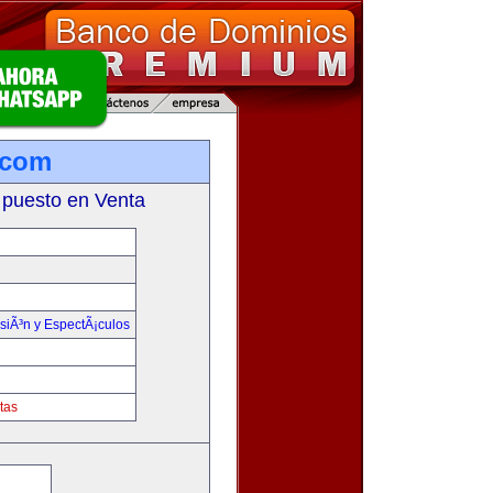
.com
 puesto en Venta
isiÃ³n y EspectÃ¡culos
tas